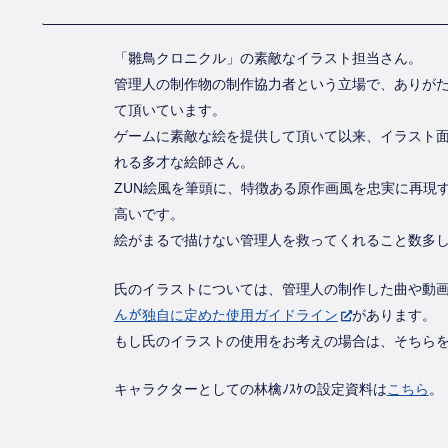
「雛鳥クロニクル」の素敵なイラスト担当さん。
管理人の制作物の制作協力者という立場で、ありが
て頂いています。
ゲームに素敵な絵を提供して頂いて以来、イラスト
れる多才な絵師さん。
ZUN絵風を筆頭に、特徴ある原作画風を忠実に再現
高いです。
絵がまるで描けない管理人を救ってくれること数多
氏のイラストについては、管理人の制作した曲や動
んが独自に定めた使用ガイドライン
があります。
もし氏のイラストの使用をお考えの場合は、そちら
キャラクターとしての林檎ﾉｽｹの設定資料は
こちら
。