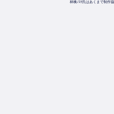
林檎ﾉｽｹ氏はあくまで制作