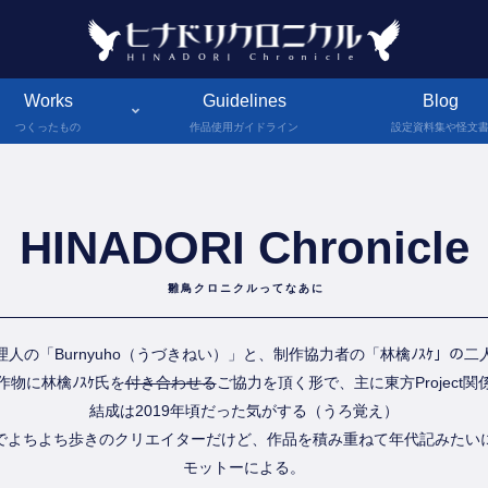
Works
Guidelines
Blog
つくったもの
作品使用ガイドライン
設定資料集や怪文
HINADORI Chronicle
雛鳥クロニクルってなあに
人の「Burnyuho（うづきねい）」と、制作協力者の「林檎ﾉｽｹ」の
物に林檎ﾉｽｹ氏を
付き合わせる
ご協力を頂く形で、主に東方Project
結成は2019年頃だった気がする（うろ覚え）
でよちよち歩きのクリエイターだけど、作品を積み重ねて年代記みたい
モットーによる。