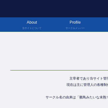
About
Profile
当サイトについて
サークルメンバー
主宰者であり当サイト管理
現在は主に管理人の各種制作
サークル名の由来は「雛鳥みたいな未熟