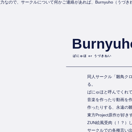
協力なので、サークルについて何かご連絡があれば、Burnyuho（うづ
Burnyuho
ばにゅほ or うづきねい
同人サークル「雛鳥ク
る。
ばにゅほと呼んでくれて
音楽を作ったり動画を
作ったりする、永遠の
東方Project原作が
ZUN絵風受肉（！？）
サークルでの各種言い