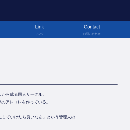
Link
Contact
書
リンク
お問い合わせ
二人から成る同人サークル。
関係のアレコレを作っている。
にしていけたら良いなあ」という管理人の