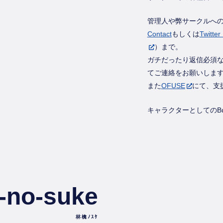
管理人や弊サークルへ
Contact
もしくは
Twitt
）まで。
ガチだったり返信必須
てご連絡をお願いしま
また
OFUSE
にて、支
キャラクターとしてのBu
-no-suke
林檎ﾉｽｹ