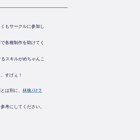
たくもサークルに参加し
面で各種制作を助けてく
するスキルがめちゃんこ
し。すげぇ！
画とは別に、
林檎ﾉｽｹさ
を参考にしてください。