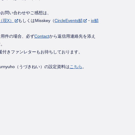
のお問い合わせやご感想は、
er（現X）
もしくはMisskey（
CircleEvents鯖
・
io鯖
な用件の場合、必ず
Contact
から返信用連絡先を添え
す。
援付きファンレターもお待ちしております。
rnyuho（うづきねい）の設定資料は
こちら
。