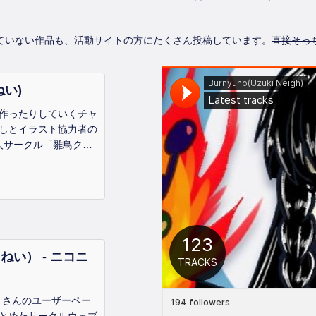
ていない作品も、活動サイトの方にたくさん投稿しています。
直接そっ
ねい)
作ったりしていくチャ
しとイラスト協力者の
同人サークル「雛鳥クロ
をメインに掲載してい
いて①】このチャンネ
や動画の、アレンジ・
た・ファンアート等が
きねい） - ニコニ
い）さんのユーザーペー