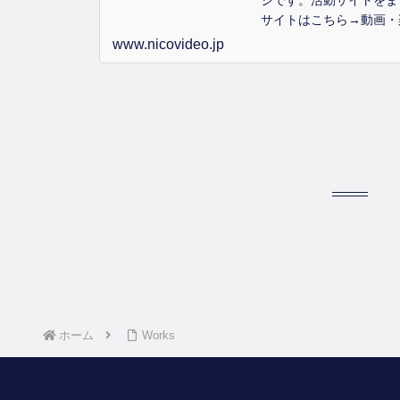
ジです。活動サイトをま
サイトはこちら→動画・
ートをお考えの方は必ず
www.nicovideo.jp
イドラインをお読みくだ
ホーム
Works