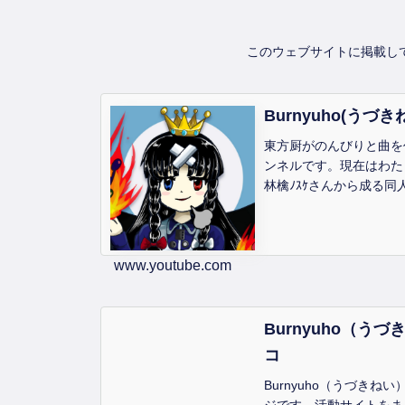
このウェブサイトに掲載し
Burnyuho(うづき
東方厨がのんびりと曲を
ンネルです。現在はわた
林檎ﾉｽｹさんから成る
ニクル」で制作した作品
ます。【作品の使用につ
ルに掲載されている音楽
www.youtube.com
演奏してみた・歌ってみ
した...
Burnyuho（うづ
コ
Burnyuho（うづきね