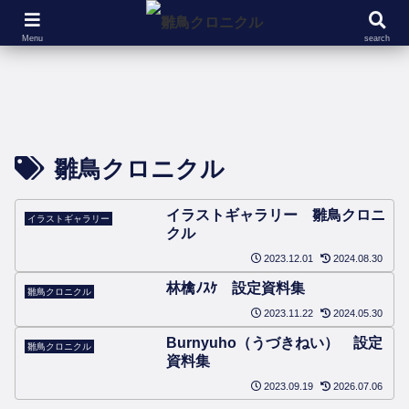
設定資料集
没ネタ
ツ
Menu
search
雛鳥クロニクル
イラストギャラリー 雛鳥クロニ
イラストギャラリー
クル
2023.12.01
2024.08.30
林檎ﾉｽｹ 設定資料集
雛鳥クロニクル
2023.11.22
2024.05.30
Burnyuho（うづきねい） 設定
雛鳥クロニクル
資料集
2023.09.19
2026.07.06