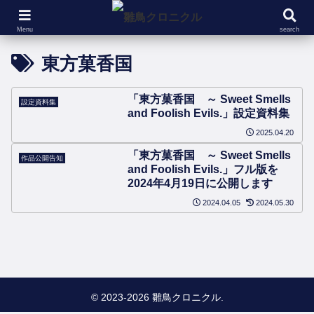
ツイートまとめ
ツイートまとめ
没
Menu
search
東方菓香国
「東方菓香国 ～ Sweet Smells
設定資料集
and Foolish Evils.」設定資料集
2025.04.20
「東方菓香国 ～ Sweet Smells
作品公開告知
and Foolish Evils.」フル版を
2024年4月19日に公開します
2024.04.05
2024.05.30
© 2023-2026 雛鳥クロニクル.