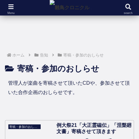
設定資料集
ツ
イラストギャラリー
Menu
search
ホーム
告知
寄稿・参加のおしらせ
寄稿・参加のおしらせ
管理人が楽曲を寄稿させて頂いたCDや、参加させて頂
いた合作企画のおしらせです。
例大祭21「大正霊磁伝」「涅槃廻
寄稿・参加のおしらせ
文書」寄稿させて頂きます