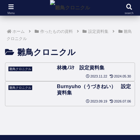
仕込んだネタまとめ
没ネタ
雛鳥クロニクル
怪文書
ツイートまとめ
ツイートまとめ
仕込んだネタまとめ
仕込んだネタまとめ
設定資料集
設定資料集
Menu
search
怪文書
雛鳥クロニクル
ホーム
作ったものの資料
設定資料集
雛鳥
クロニクル
雛鳥クロニクル
林檎ﾉｽｹ 設定資料集
雛鳥クロニクル
2023.11.22
2024.05.30
Burnyuho（うづきねい） 設定
雛鳥クロニクル
資料集
2023.09.19
2026.07.06